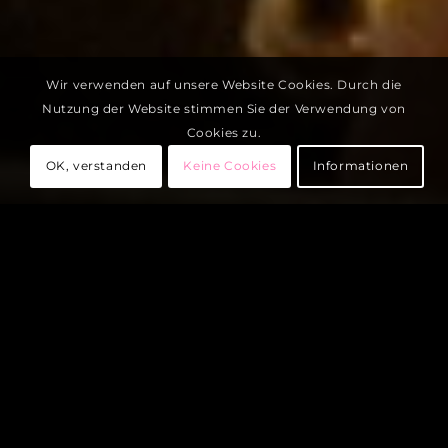
Wir verwenden auf unsere Website Cookies. Durch die
Nutzung der Website stimmen Sie der Verwendung von
Cookies zu.
OK, verstanden
Keine Cookies
Informationen