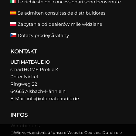
Le richieste dei concessionari sono benvenute
Se admiten consultas de distribuidores
Zapytania od dealerów mile widziane
Dotazy prodejců vítány
KONTAKT
ULTIMATEAUDIO
smartHOME Profi e.K.
Peter Nickel
Ringweg 22
64665 Alsbach-Hähnlein
E-Mail:
info@ultimateaudio.de
INFOS
Wir über uns
Datenschutzerklärung
Wir verwenden auf unsere Website Cookies. Durch die