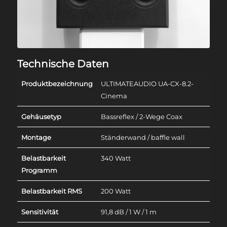
Technische Daten
Produktbezeichnung
ULTIMATEAUDIO UA-CX-8.2-
Cinema
Gehäusetyp
Bassreflex / 2-Wege Coax
Montage
Ständerwand / baffle wall
Belastbarkeit
340 Watt
Programm
Belastbarkeit RMS
200 Watt
Sensitivität
91,8 dB / 1 W / 1 m