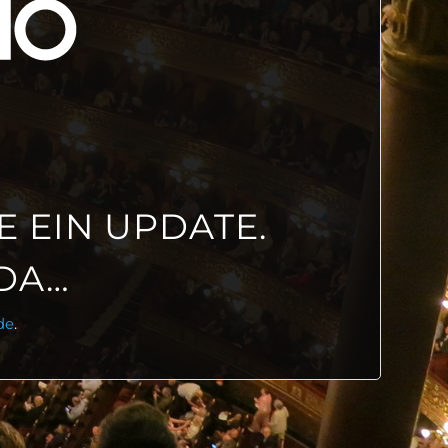
 EIN UPDATE.
 DA…
de
.